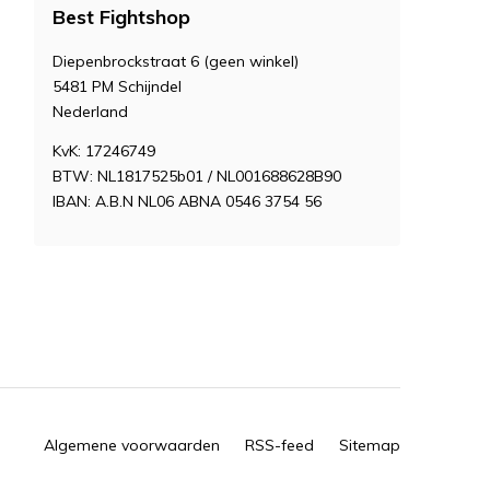
Best Fightshop
Diepenbrockstraat 6 (geen winkel)
5481 PM Schijndel
Nederland
KvK: 17246749
BTW: NL1817525b01 / NL001688628B90
IBAN: A.B.N NL06 ABNA 0546 3754 56
Algemene voorwaarden
RSS-feed
Sitemap