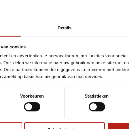
Details
t Axis gebogen coaching mitts zwart/grijs
 van cookies
ent en advertenties te personaliseren, om functies voor social
. Ook delen we informatie over uw gebruik van onze site met on
e. Deze partners kunnen deze gegevens combineren met andere i
erzameld op basis van uw gebruik van hun services.
Voorkeuren
Statistieken
€75
Eenvoudig ruilen of retour
ag?
Volg ons
Ontvang 