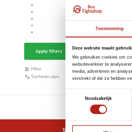
Toestemming
Producten getagd me
Deze website maakt gebruik
Apply filters
We gebruiken cookies om cont
Producten
websiteverkeer te analyseren
Filter
media, adverteren en analys
Sorteren op
verstrekt of die ze hebben v
Toestemmingsselectie
Noodzakelijk
GRATIS verzending v.a 
Snel antwoord op je vra