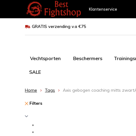
Klantenservice
GRATIS verzending v.a €75
Vechtsporten
Beschermers
Training
SALE
Home
Tags
Axis gebogen coaching mitts zwart/g
Filters