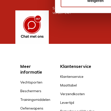
Weigeren
Stel je vraag in de chat, en we help
verder. 24/7
Meer
Klantenservice
informatie
Klantenservice
Vechtsporten
Maattabel
Beschermers
Verzendkosten
Trainingsmiddelen
Levertijd
Oefenwapens