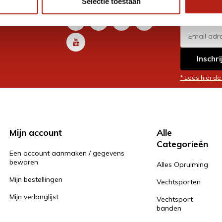
Selectie toestaan
promoti
en je graag
Inschri
* Lees hier de
Mijn account
Alle
Categorieën
Een account aanmaken / gegevens
bewaren
Alles Opruiming
Mijn bestellingen
Vechtsporten
Mijn verlanglijst
Vechtsport
banden