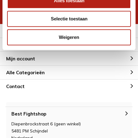
Alles toestaan
korting
* Lees hier de wettelijke beperkingen
Selectie toestaan
Meer informatie
Weigeren
Klantenservice
Mijn account
Alle Categorieën
Contact
Best Fightshop
Diepenbrockstraat 6 (geen winkel)
5481 PM Schijndel