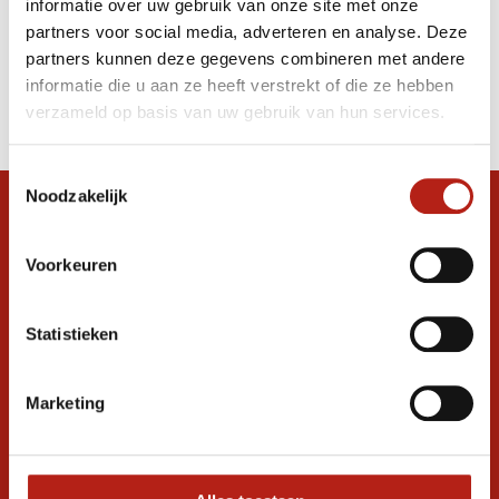
informatie over uw gebruik van onze site met onze
bokshandschoenen zwart/paars
partners voor social media, adverteren en analyse. Deze
partners kunnen deze gegevens combineren met andere
Producten
informatie die u aan ze heeft verstrekt of die ze hebben
Filter
verzameld op basis van uw gebruik van hun services.
Sorteren op
Toestemmingsselectie
Noodzakelijk
Snel antwoord op je vraag?
Stel je vraag in de chat, en we helpen je
Voorkeuren
graag verder. 24/7
Volg ons
Statistieken
Marketing
Ontvang de nieuwste aanbiedingen en
promoties
Inschrijven voor