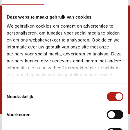
Snel antwoord op je vraag?
Deze website maakt gebruik van cookies
We gebruiken cookies om content en advertenties te
Stel je vraag in de chat, en we helpen je
graag verder. 24/7
personaliseren, om functies voor social media te bieden
en om ons websiteverkeer te analyseren. Ook delen we
Volg ons
informatie over uw gebruik van onze site met onze
partners voor social media, adverteren en analyse. Deze
partners kunnen deze gegevens combineren met andere
informatie die u aan ze heeft verstrekt of die ze hebben
Ontvang de nieuwste aanbiedingen en
verzameld op basis van uw gebruik van hun services.
promoties
Inschrijven voor
Toestemmingsselectie
korting
Noodzakelijk
* Lees hier de wettelijke beperkingen
Voorkeuren
Meer informatie