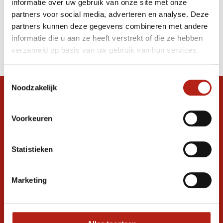
informatie over uw gebruik van onze site met onze
hoofdbeschermer Neon roze
partners voor social media, adverteren en analyse. Deze
partners kunnen deze gegevens combineren met andere
Producten
informatie die u aan ze heeft verstrekt of die ze hebben
Filter
verzameld op basis van uw gebruik van hun services.
Sorteren op
Toestemmingsselectie
Noodzakelijk
Snel antwoord op je vraag?
Stel je vraag in de chat, en we helpen je
Voorkeuren
graag verder. 24/7
Volg ons
Statistieken
Marketing
Ontvang de nieuwste aanbiedingen en
promoties
Inschrijven voor