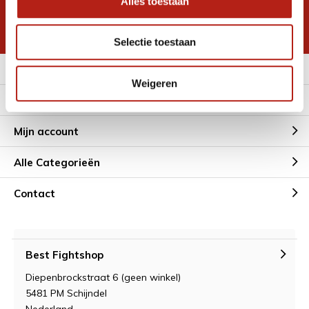
Alles toestaan
korting
* Lees hier de wettelijke beperkingen
Selectie toestaan
Meer informatie
Weigeren
Klantenservice
Mijn account
Alle Categorieën
Contact
Best Fightshop
Diepenbrockstraat 6 (geen winkel)
5481 PM Schijndel