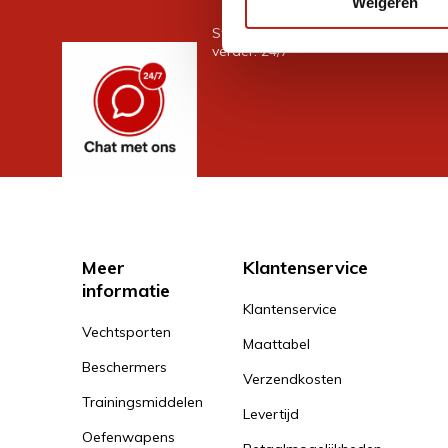
Weigeren
Stel je vraag in de chat, en we help
verder. 24/7
Meer
Klantenservice
informatie
Klantenservice
Vechtsporten
Maattabel
Beschermers
Verzendkosten
Trainingsmiddelen
Levertijd
Oefenwapens