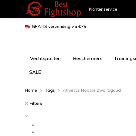
Klantenservice
GRATIS verzending v.a €75
Vechtsporten
Beschermers
Training
SALE
Home
Tags
Athletics Hoodie zwart/goud
Filters