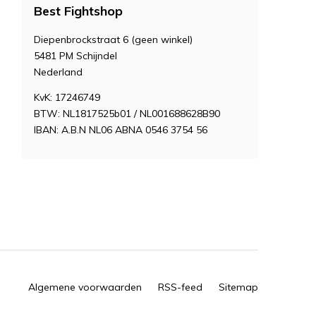
Best Fightshop
Diepenbrockstraat 6 (geen winkel)
5481 PM Schijndel
Nederland
KvK: 17246749
BTW: NL1817525b01 / NL001688628B90
IBAN: A.B.N NL06 ABNA 0546 3754 56
Algemene voorwaarden
RSS-feed
Sitemap