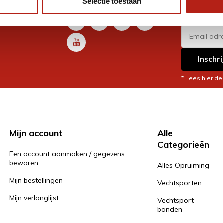
Selectie toestaan
promoti
en je graag
Inschri
* Lees hier de
Mijn account
Alle
Categorieën
Een account aanmaken / gegevens
bewaren
Alles Opruiming
Mijn bestellingen
Vechtsporten
Mijn verlanglijst
Vechtsport
banden