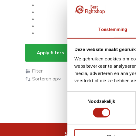
Toestemming
Producten getagd m
Deze website maakt gebruik
Apply filters
We gebruiken cookies om cont
Producten
websiteverkeer te analyseren
Filter
media, adverteren en analys
Sorteren op
verstrekt of die ze hebben v
Toestemmingsselectie
Noodzakelijk
GRATIS verzending v.a 
Snel antwoord op je vra