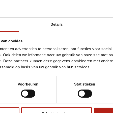
Details
et Athletics Hoodie zwart/goud
 van cookies
ent en advertenties te personaliseren, om functies voor social
. Ook delen we informatie over uw gebruik van onze site met on
e. Deze partners kunnen deze gegevens combineren met andere i
erzameld op basis van uw gebruik van hun services.
Voorkeuren
Statistieken
€75
Eenvoudig ruilen of retour
ag?
Volg ons
Ontvang 