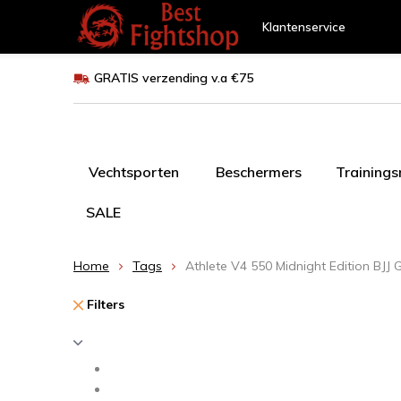
Klantenservice
GRATIS verzending v.a €75
Vechtsporten
Beschermers
Training
SALE
Home
Tags
Athlete V4 550 Midnight Edition BJJ G
Filters