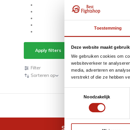
Toestemming
Producten getagd me
Deze website maakt gebruik
Apply filters
We gebruiken cookies om cont
Producten
websiteverkeer te analyseren
Filter
media, adverteren en analys
Sorteren op
verstrekt of die ze hebben v
Toestemmingsselectie
Noodzakelijk
GRATIS verzending v.a 
Snel antwoord op je vra