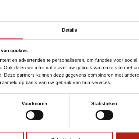
Details
t Athlete V4 550 Midnight Edition BJJ Gi
 van cookies
ent en advertenties te personaliseren, om functies voor social
. Ook delen we informatie over uw gebruik van onze site met on
e. Deze partners kunnen deze gegevens combineren met andere i
erzameld op basis van uw gebruik van hun services.
Voorkeuren
Statistieken
€75
Eenvoudig ruilen of retour
ag?
Volg ons
Ontvang 