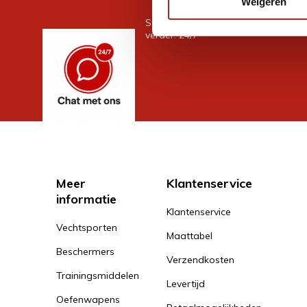
Weigeren
Stel je vraag in de chat, en we help
verder. 24/7
Meer
Klantenservice
informatie
Klantenservice
Vechtsporten
Maattabel
Beschermers
Verzendkosten
Trainingsmiddelen
Levertijd
Oefenwapens