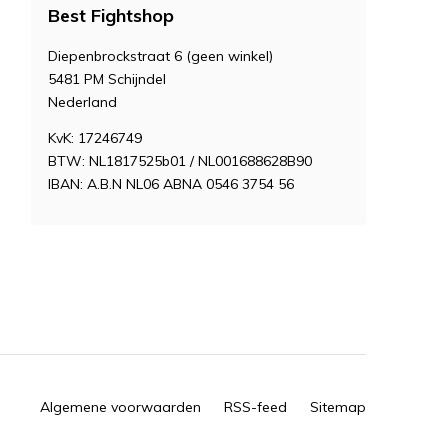
Best Fightshop
Diepenbrockstraat 6 (geen winkel)
5481 PM Schijndel
Nederland
KvK: 17246749
BTW: NL1817525b01 / NL001688628B90
IBAN: A.B.N NL06 ABNA 0546 3754 56
Algemene voorwaarden
RSS-feed
Sitemap