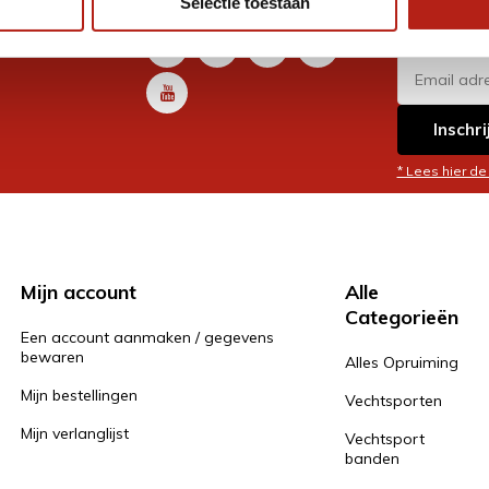
Selectie toestaan
promoti
en je graag
Inschri
* Lees hier de
Mijn account
Alle
Categorieën
Een account aanmaken / gegevens
bewaren
Alles Opruiming
Mijn bestellingen
Vechtsporten
Mijn verlanglijst
Vechtsport
banden