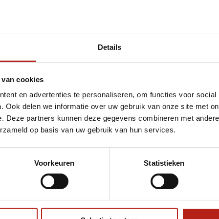
Details
t Athlete V4 550 BJJ Gi wit
 van cookies
ent en advertenties te personaliseren, om functies voor social
. Ook delen we informatie over uw gebruik van onze site met on
e. Deze partners kunnen deze gegevens combineren met andere i
erzameld op basis van uw gebruik van hun services.
Voorkeuren
Statistieken
€75
Eenvoudig ruilen of retour
ag?
Volg ons
Ontvang 