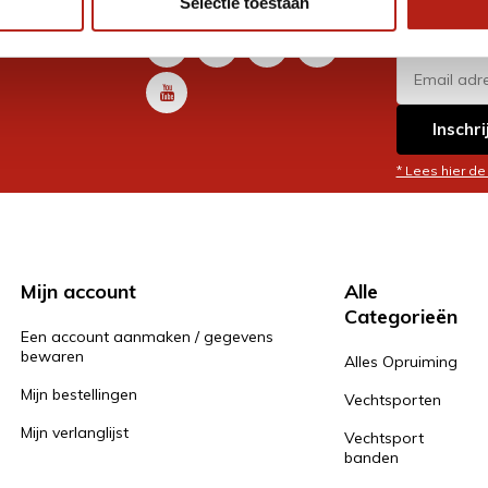
Selectie toestaan
promoti
en je graag
Inschri
* Lees hier de
Mijn account
Alle
Categorieën
Een account aanmaken / gegevens
bewaren
Alles Opruiming
Mijn bestellingen
Vechtsporten
Mijn verlanglijst
Vechtsport
banden