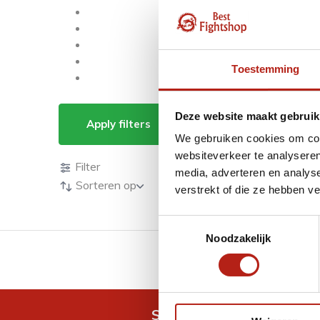
Toestemming
Producten getagd me
Deze website maakt gebruik
Apply filters
We gebruiken cookies om cont
Producten
websiteverkeer te analyseren
Filter
media, adverteren en analys
Sorteren op
verstrekt of die ze hebben v
Toestemmingsselectie
Noodzakelijk
GRATIS verzending v.a 
Snel antwoord op je vra