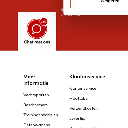
Weigeren
Stel je vraag in de chat, en we help
verder. 24/7
Meer
Klantenservice
informatie
Klantenservice
Vechtsporten
Maattabel
Beschermers
Verzendkosten
Trainingsmiddelen
Levertijd
Oefenwapens