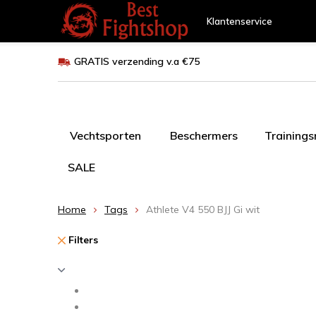
Klantenservice
GRATIS verzending v.a €75
Vechtsporten
Beschermers
Training
SALE
Home
Tags
Athlete V4 550 BJJ Gi wit
Filters