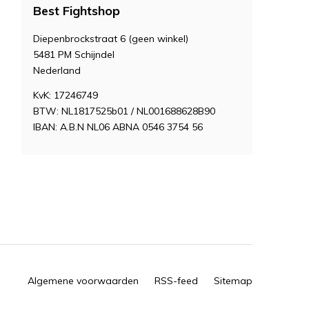
Best Fightshop
Diepenbrockstraat 6 (geen winkel)
5481 PM Schijndel
Nederland
KvK: 17246749
BTW: NL1817525b01 / NL001688628B90
IBAN: A.B.N NL06 ABNA 0546 3754 56
Algemene voorwaarden
RSS-feed
Sitemap