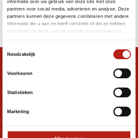
informatie over uw gebruik van onze site met onze
blauw
partners voor social media, adverteren en analyse. Deze
partners kunnen deze gegevens combineren met andere
Producten
informatie die u aan ze heeft verstrekt of die ze hebben
Filter
verzameld op basis van uw gebruik van hun services.
Sorteren op
Toestemmingsselectie
Noodzakelijk
Snel antwoord op je vraag?
Stel je vraag in de chat, en we helpen je
Voorkeuren
graag verder. 24/7
Volg ons
Statistieken
Marketing
Ontvang de nieuwste aanbiedingen en
promoties
Inschrijven voor