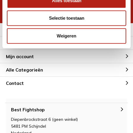
Alles toestaan
korting
* Lees hier de wettelijke beperkingen
Selectie toestaan
Meer informatie
Weigeren
Klantenservice
Mijn account
Alle Categorieën
Contact
Best Fightshop
Diepenbrockstraat 6 (geen winkel)
5481 PM Schijndel