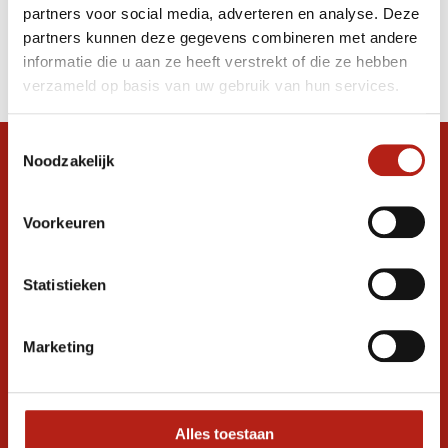
partners voor social media, adverteren en analyse. Deze
Producten
partners kunnen deze gegevens combineren met andere
informatie die u aan ze heeft verstrekt of die ze hebben
Filter
verzameld op basis van uw gebruik van hun services.
Sorteren op
Toestemmingsselectie
Noodzakelijk
Snel antwoord op je vraag?
Stel je vraag in de chat, en we helpen je
graag verder. 24/7
Voorkeuren
Volg ons
Statistieken
Marketing
Ontvang de nieuwste aanbiedingen en
promoties
Inschrijven voor
korting
Alles toestaan