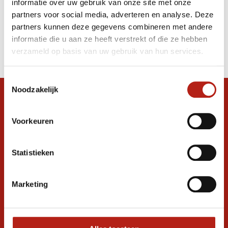
informatie over uw gebruik van onze site met onze
borstbeschermer
partners voor social media, adverteren en analyse. Deze
partners kunnen deze gegevens combineren met andere
Producten
informatie die u aan ze heeft verstrekt of die ze hebben
Filter
verzameld op basis van uw gebruik van hun services.
Sorteren op
Toestemmingsselectie
Noodzakelijk
Snel antwoord op je vraag?
Stel je vraag in de chat, en we helpen je
Voorkeuren
graag verder. 24/7
Volg ons
Statistieken
Marketing
Ontvang de nieuwste aanbiedingen en
promoties
Inschrijven voor