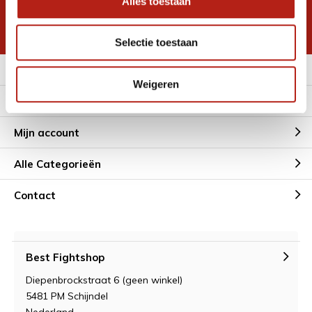
Alles toestaan
korting
* Lees hier de wettelijke beperkingen
Selectie toestaan
Meer informatie
Weigeren
Klantenservice
Mijn account
Alle Categorieën
Contact
Best Fightshop
Diepenbrockstraat 6 (geen winkel)
5481 PM Schijndel