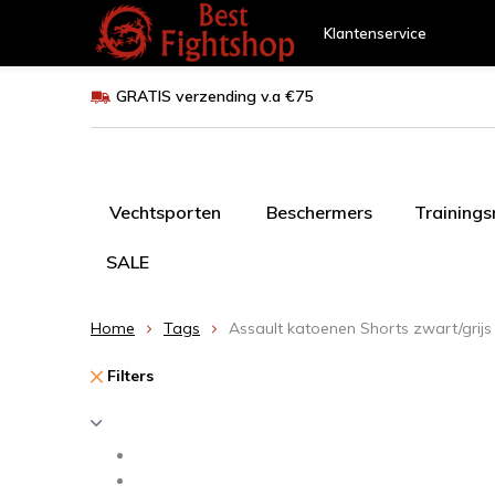
Klantenservice
GRATIS verzending v.a €75
Vechtsporten
Beschermers
Training
SALE
Home
Tags
Assault katoenen Shorts zwart/grijs
Filters