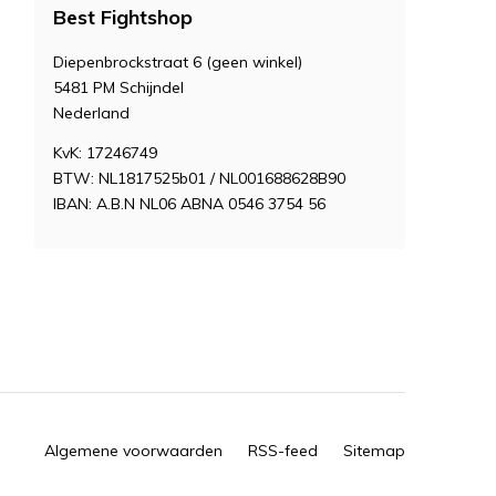
Best Fightshop
Diepenbrockstraat 6 (geen winkel)
5481 PM Schijndel
Nederland
KvK: 17246749
BTW: NL1817525b01 / NL001688628B90
IBAN: A.B.N NL06 ABNA 0546 3754 56
Algemene voorwaarden
RSS-feed
Sitemap