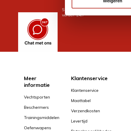
Weigeren
Stel je vraag in de chat, en we help
verder. 24/7
Meer
Klantenservice
informatie
Klantenservice
Vechtsporten
Maattabel
Beschermers
Verzendkosten
Trainingsmiddelen
Levertijd
Oefenwapens