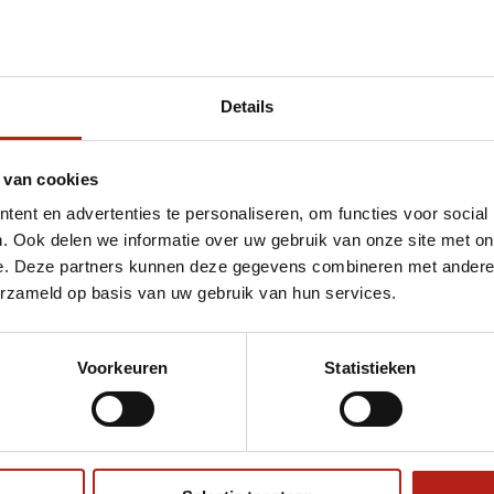
Details
t Assault katoenen Shorts zwart/grijs
 van cookies
ent en advertenties te personaliseren, om functies voor social
. Ook delen we informatie over uw gebruik van onze site met on
e. Deze partners kunnen deze gegevens combineren met andere i
erzameld op basis van uw gebruik van hun services.
Voorkeuren
Statistieken
€75
Eenvoudig ruilen of retour
ag?
Volg ons
Ontvang 