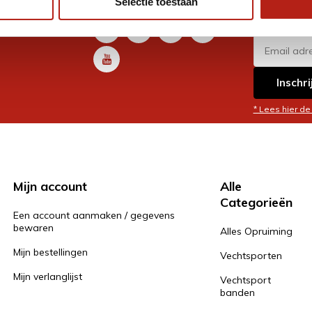
Selectie toestaan
promoti
en je graag
Inschri
* Lees hier de
Mijn account
Alle
Categorieën
Een account aanmaken / gegevens
bewaren
Alles Opruiming
Mijn bestellingen
Vechtsporten
Mijn verlanglijst
Vechtsport
banden