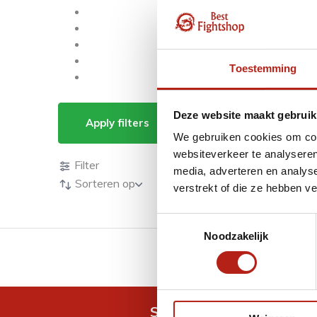
Toestemming
Producten getagd me
Deze website maakt gebruik
Apply filters
We gebruiken cookies om cont
Producten
websiteverkeer te analyseren
Filter
media, adverteren en analys
Sorteren op
verstrekt of die ze hebben v
Toestemmingsselectie
Noodzakelijk
GRATIS verzending v.a 
Snel antwoord op je vra