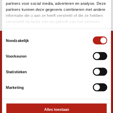
partners voor social media, adverteren en analyse. Deze
Producten
partners kunnen deze gegevens combineren met andere
informatie die u aan ze heeft verstrekt of die ze hebben
Filter
verzameld op basis van uw gebruik van hun services.
Sorteren op
Toestemmingsselectie
Noodzakelijk
Snel antwoord op je vraag?
Stel je vraag in de chat, en we helpen je
graag verder. 24/7
Voorkeuren
Volg ons
Statistieken
Marketing
Ontvang de nieuwste aanbiedingen en
promoties
Inschrijven voor
korting
Alles toestaan