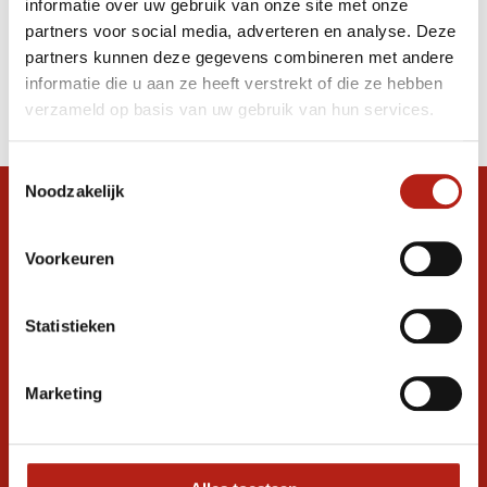
informatie over uw gebruik van onze site met onze
zwart/zilver
partners voor social media, adverteren en analyse. Deze
partners kunnen deze gegevens combineren met andere
Producten
informatie die u aan ze heeft verstrekt of die ze hebben
Filter
verzameld op basis van uw gebruik van hun services.
Sorteren op
Toestemmingsselectie
Noodzakelijk
Snel antwoord op je vraag?
Stel je vraag in de chat, en we helpen je
Voorkeuren
graag verder. 24/7
Volg ons
Statistieken
Marketing
Ontvang de nieuwste aanbiedingen en
promoties
Inschrijven voor