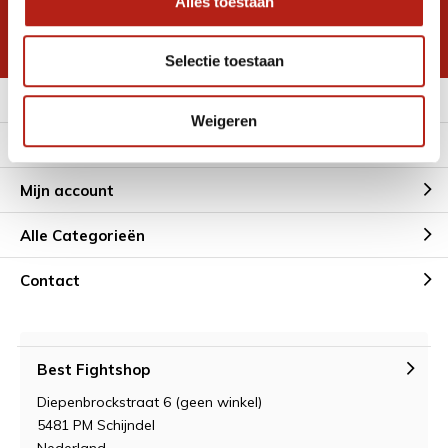
Alles toestaan
korting
* Lees hier de wettelijke beperkingen
Selectie toestaan
Meer informatie
Weigeren
Klantenservice
Mijn account
Alle Categorieën
Contact
Best Fightshop
Diepenbrockstraat 6 (geen winkel)
5481 PM Schijndel