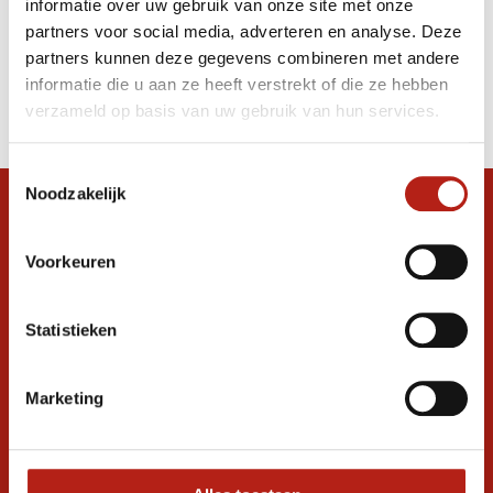
informatie over uw gebruik van onze site met onze
zwart/zilver
partners voor social media, adverteren en analyse. Deze
partners kunnen deze gegevens combineren met andere
Producten
informatie die u aan ze heeft verstrekt of die ze hebben
Filter
verzameld op basis van uw gebruik van hun services.
Sorteren op
Toestemmingsselectie
Noodzakelijk
Snel antwoord op je vraag?
Stel je vraag in de chat, en we helpen je
Voorkeuren
graag verder. 24/7
Volg ons
Statistieken
Marketing
Ontvang de nieuwste aanbiedingen en
promoties
Inschrijven voor