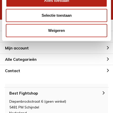
Alles toestaan
korting
* Lees hier de wettelijke beperkingen
Selectie toestaan
Meer informatie
Weigeren
Klantenservice
Mijn account
Alle Categorieën
Contact
Best Fightshop
Diepenbrockstraat 6 (geen winkel)
5481 PM Schijndel