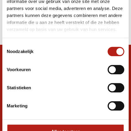
informatie over uw gebruik van onze site met onze
zwart Eye
partners voor social media, adverteren en analyse. Deze
partners kunnen deze gegevens combineren met andere
Producten
informatie die u aan ze heeft verstrekt of die ze hebben
Filter
verzameld op basis van uw gebruik van hun services.
Sorteren op
Toestemmingsselectie
Noodzakelijk
Snel antwoord op je vraag?
Stel je vraag in de chat, en we helpen je
Voorkeuren
graag verder. 24/7
Volg ons
Statistieken
Marketing
Ontvang de nieuwste aanbiedingen en
promoties
Inschrijven voor