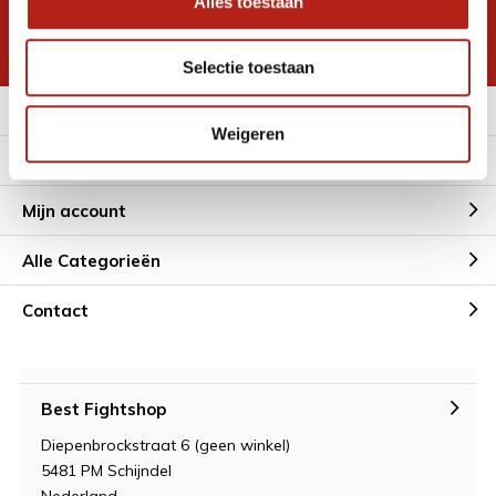
Alles toestaan
korting
* Lees hier de wettelijke beperkingen
Selectie toestaan
Meer informatie
Weigeren
Klantenservice
Mijn account
Alle Categorieën
Contact
Best Fightshop
Diepenbrockstraat 6 (geen winkel)
5481 PM Schijndel