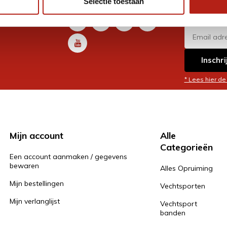
Selectie toestaan
promoti
en je graag
Inschri
* Lees hier de
Mijn account
Alle
Categorieën
Een account aanmaken / gegevens
bewaren
Alles Opruiming
Mijn bestellingen
Vechtsporten
Mijn verlanglijst
Vechtsport
banden