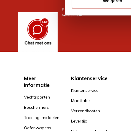
Weigeren
Stel je vraag in de chat, en we help
verder. 24/7
Meer
Klantenservice
informatie
Klantenservice
Vechtsporten
Maattabel
Beschermers
Verzendkosten
Trainingsmiddelen
Levertijd
Oefenwapens