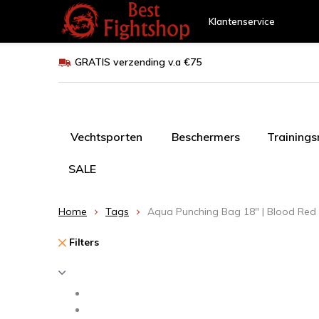
Klantenservice
GRATIS verzending v.a €75
Vechtsporten
Beschermers
Training
SALE
Home
Tags
Aqua Punching Bag 18" | Blood Red
Filters