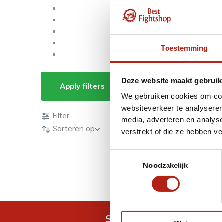
Toestemming
Producten getagd me
Deze website maakt gebruik
Apply filters
We gebruiken cookies om cont
Producten
websiteverkeer te analyseren
Filter
media, adverteren en analys
Sorteren op
verstrekt of die ze hebben v
Toestemmingsselectie
Noodzakelijk
GRATIS verzending v.a 
Snel antwoord op je vra