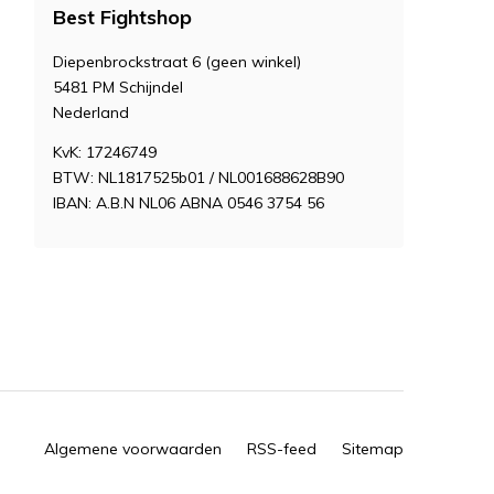
Best Fightshop
Diepenbrockstraat 6 (geen winkel)
5481 PM Schijndel
Nederland
KvK: 17246749
BTW: NL1817525b01 / NL001688628B90
IBAN: A.B.N NL06 ABNA 0546 3754 56
Algemene voorwaarden
RSS-feed
Sitemap