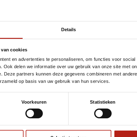
Details
t Aqua Punching Bag 18" | Blood Red
 van cookies
ent en advertenties te personaliseren, om functies voor social
. Ook delen we informatie over uw gebruik van onze site met on
e. Deze partners kunnen deze gegevens combineren met andere i
erzameld op basis van uw gebruik van hun services.
Voorkeuren
Statistieken
€75
Eenvoudig ruilen of retour
ag?
Volg ons
Ontvang 