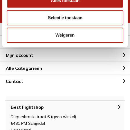
Alles toestaan
korting
* Lees hier de wettelijke beperkingen
Selectie toestaan
Meer informatie
Weigeren
Klantenservice
Mijn account
Alle Categorieën
Contact
Best Fightshop
Diepenbrockstraat 6 (geen winkel)
5481 PM Schijndel