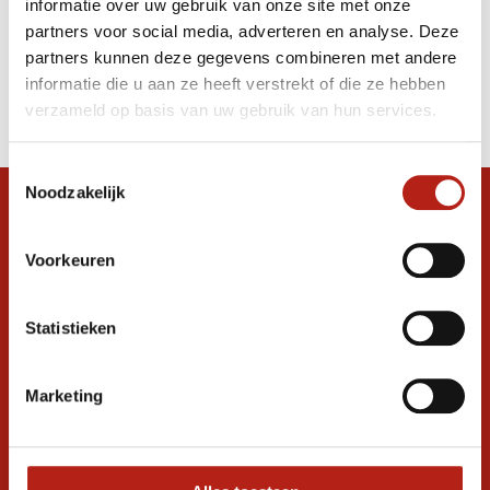
informatie over uw gebruik van onze site met onze
Bad Boy blauw
partners voor social media, adverteren en analyse. Deze
partners kunnen deze gegevens combineren met andere
Producten
informatie die u aan ze heeft verstrekt of die ze hebben
Filter
verzameld op basis van uw gebruik van hun services.
Sorteren op
Toestemmingsselectie
Noodzakelijk
Snel antwoord op je vraag?
Stel je vraag in de chat, en we helpen je
Voorkeuren
graag verder. 24/7
Volg ons
Statistieken
Marketing
Ontvang de nieuwste aanbiedingen en
promoties
Inschrijven voor