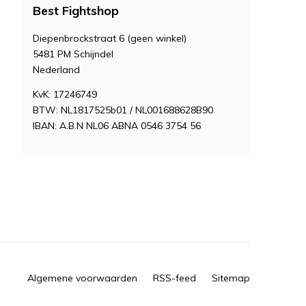
Best Fightshop
Diepenbrockstraat 6 (geen winkel)
5481 PM Schijndel
Nederland
KvK: 17246749
BTW: NL1817525b01 / NL001688628B90
IBAN: A.B.N NL06 ABNA 0546 3754 56
Algemene voorwaarden
RSS-feed
Sitemap