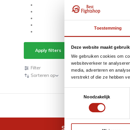
Toestemming
Producten getagd me
Deze website maakt gebruik
Apply filters
We gebruiken cookies om cont
Producten
websiteverkeer te analyseren
Filter
media, adverteren en analys
Sorteren op
verstrekt of die ze hebben v
Toestemmingsselectie
Noodzakelijk
GRATIS verzending v.a 
Snel antwoord op je vra