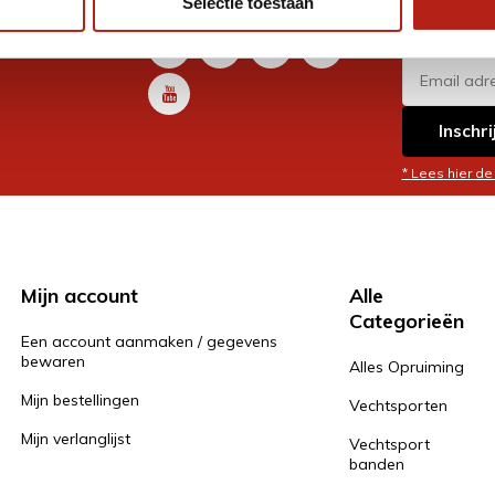
Selectie toestaan
promoti
en je graag
Inschri
* Lees hier de
Mijn account
Alle
Categorieën
Een account aanmaken / gegevens
bewaren
Alles Opruiming
Mijn bestellingen
Vechtsporten
Mijn verlanglijst
Vechtsport
banden