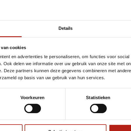
Details
t Aqua Headhunter 9" Training Bag | zwart Ey
 van cookies
ent en advertenties te personaliseren, om functies voor social
. Ook delen we informatie over uw gebruik van onze site met on
e. Deze partners kunnen deze gegevens combineren met andere i
erzameld op basis van uw gebruik van hun services.
Voorkeuren
Statistieken
€75
Eenvoudig ruilen of retour
ag?
Volg ons
Ontvang 