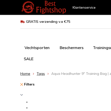
Klantenservice
GRATIS verzending v.a €75
Vechtsporten
Beschermers
Training
SALE
Home
Tags
Aqua Headhunter 9" Training Bag | 
Filters