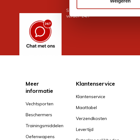
Weigeren
Stel je vraag in de chat, en we help
verder. 24/7
Meer
Klantenservice
informatie
Klantenservice
Vechtsporten
Maattabel
Beschermers
Verzendkosten
Trainingsmiddelen
Levertijd
Oefenwapens