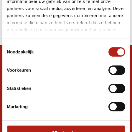
informatie over uw gebruik van onze site met onze
Bag | Blood Red
partners voor social media, adverteren en analyse. Deze
partners kunnen deze gegevens combineren met andere
Producten
informatie die u aan ze heeft verstrekt of die ze hebben
Filter
verzameld op basis van uw gebruik van hun services.
Sorteren op
Toestemmingsselectie
Noodzakelijk
Snel antwoord op je vraag?
Stel je vraag in de chat, en we helpen je
Voorkeuren
graag verder. 24/7
Volg ons
Statistieken
Marketing
Ontvang de nieuwste aanbiedingen en
promoties
Inschrijven voor