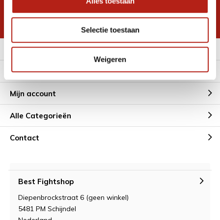
Alles toestaan
korting
* Lees hier de wettelijke beperkingen
Selectie toestaan
Meer informatie
Weigeren
Klantenservice
Mijn account
Alle Categorieën
Contact
Best Fightshop
Diepenbrockstraat 6 (geen winkel)
5481 PM Schijndel