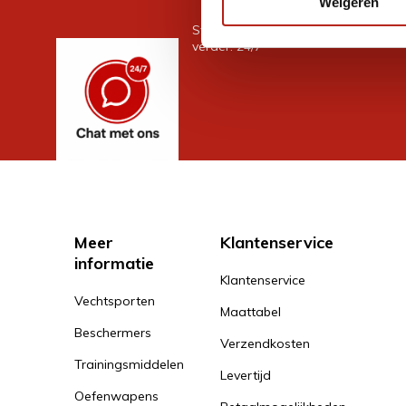
Weigeren
Stel je vraag in de chat, en we help
verder. 24/7
Meer
Klantenservice
informatie
Klantenservice
Vechtsporten
Maattabel
Beschermers
Verzendkosten
Trainingsmiddelen
Levertijd
Oefenwapens