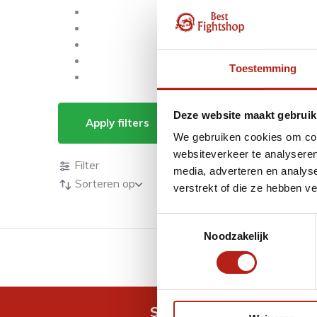
Toestemming
Producten getagd m
Deze website maakt gebruik
Apply filters
We gebruiken cookies om cont
Producten
websiteverkeer te analyseren
Filter
media, adverteren en analys
Sorteren op
verstrekt of die ze hebben v
Toestemmingsselectie
Noodzakelijk
GRATIS verzending v.a 
Snel antwoord op je vra