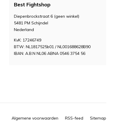
Best Fightshop
Diepenbrockstraat 6 (geen winkel)
5481 PM Schijndel
Nederland
KvK: 17246749
BTW: NL1817525b01 / NL001688628B90
IBAN: A.B.N NL06 ABNA 0546 3754 56
Algemene voorwaarden
RSS-feed
Sitemap