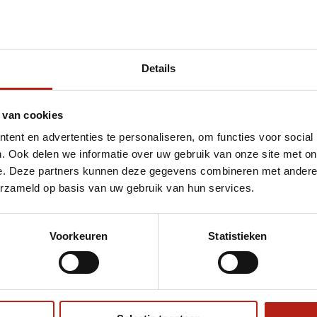
Details
et Antimicrobial Beschermdoosje Rood
 van cookies
ent en advertenties te personaliseren, om functies voor social
. Ook delen we informatie over uw gebruik van onze site met on
e. Deze partners kunnen deze gegevens combineren met andere i
erzameld op basis van uw gebruik van hun services.
Voorkeuren
Statistieken
€75
Eenvoudig ruilen of retour
ag?
Volg ons
Ontvang 