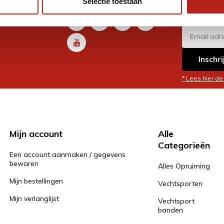
Selectie toestaan
promoti
en je graag
Inschri
* Lees hier de
Mijn account
Alle
Categorieën
Een account aanmaken / gegevens
bewaren
Alles Opruiming
Mijn bestellingen
Vechtsporten
Mijn verlanglijst
Vechtsport
banden