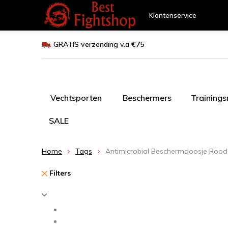
Klantenservice
GRATIS verzending v.a €75
Vechtsporten
Beschermers
Training
SALE
Home
Tags
Antimicrobial Beschermdoosje Rood
Filters