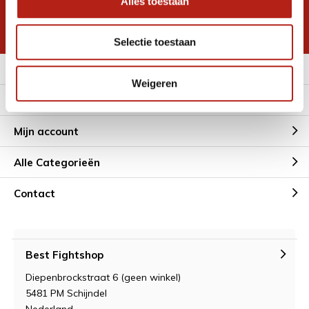
Alles toestaan
korting
* Lees hier de wettelijke beperkingen
Selectie toestaan
Meer informatie
Weigeren
Klantenservice
Mijn account
Alle Categorieën
Contact
Best Fightshop
Diepenbrockstraat 6 (geen winkel)
5481 PM Schijndel