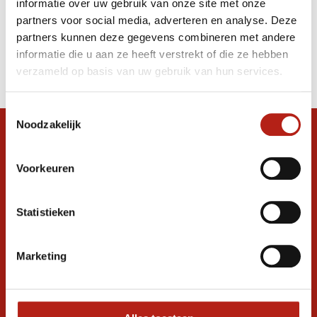
informatie over uw gebruik van onze site met onze
heavy bags
partners voor social media, adverteren en analyse. Deze
partners kunnen deze gegevens combineren met andere
Producten
informatie die u aan ze heeft verstrekt of die ze hebben
Filter
verzameld op basis van uw gebruik van hun services.
Sorteren op
Toestemmingsselectie
Noodzakelijk
Snel antwoord op je vraag?
Stel je vraag in de chat, en we helpen je
Voorkeuren
graag verder. 24/7
Volg ons
Statistieken
Marketing
Ontvang de nieuwste aanbiedingen en
promoties
Inschrijven voor