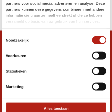
partners voor social media, adverteren en analyse. Deze
Producten
partners kunnen deze gegevens combineren met andere
informatie die u aan ze heeft verstrekt of die ze hebben
Filter
verzameld op basis van uw gebruik van hun services.
Sorteren op
Toestemmingsselectie
Noodzakelijk
Snel antwoord op je vraag?
Stel je vraag in de chat, en we helpen je
graag verder. 24/7
Voorkeuren
Volg ons
Statistieken
Marketing
Ontvang de nieuwste aanbiedingen en
promoties
Inschrijven voor
korting
Alles toestaan