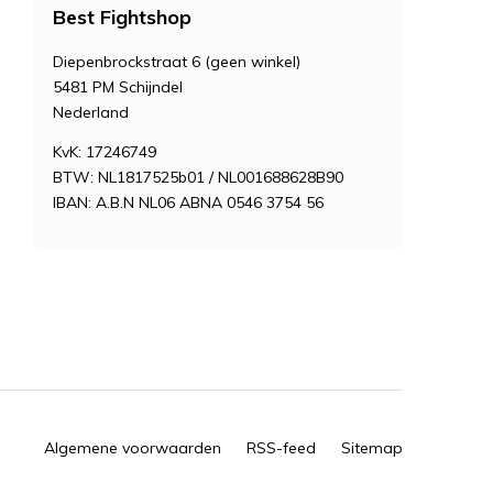
Best Fightshop
Diepenbrockstraat 6 (geen winkel)
5481 PM Schijndel
Nederland
KvK: 17246749
BTW: NL1817525b01 / NL001688628B90
IBAN: A.B.N NL06 ABNA 0546 3754 56
Algemene voorwaarden
RSS-feed
Sitemap