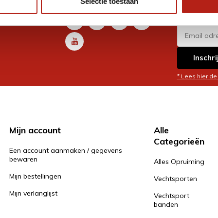
Selectie toestaan
promoti
en je graag
Inschri
* Lees hier de
Mijn account
Alle
Categorieën
Een account aanmaken / gegevens
bewaren
Alles Opruiming
Mijn bestellingen
Vechtsporten
Mijn verlanglijst
Vechtsport
banden