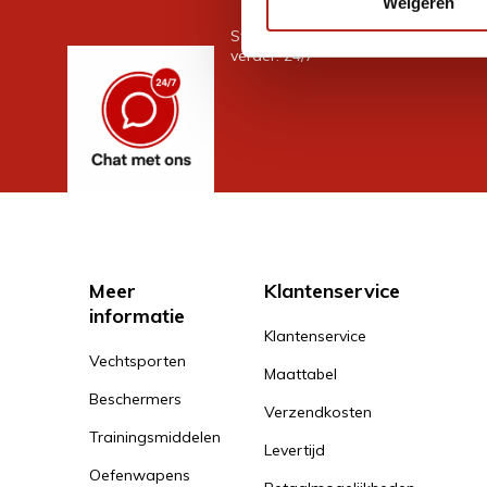
Weigeren
Stel je vraag in de chat, en we help
verder. 24/7
Meer
Klantenservice
informatie
Klantenservice
Vechtsporten
Maattabel
Beschermers
Verzendkosten
Trainingsmiddelen
Levertijd
Oefenwapens