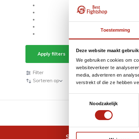
Toestemming
Producten getagd m
Deze website maakt gebruik
Apply filters
We gebruiken cookies om cont
Producten
websiteverkeer te analyseren
Filter
media, adverteren en analys
Sorteren op
verstrekt of die ze hebben v
Toestemmingsselectie
Noodzakelijk
GRATIS verzending v.a 
Snel antwoord op je vra