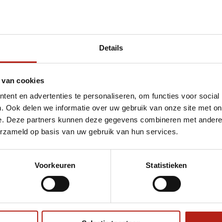
Details
et Anklet
 van cookies
ent en advertenties te personaliseren, om functies voor social
. Ook delen we informatie over uw gebruik van onze site met on
e. Deze partners kunnen deze gegevens combineren met andere i
erzameld op basis van uw gebruik van hun services.
Voorkeuren
Statistieken
€75
Eenvoudig ruilen of retour
ag?
Volg ons
Ontvang 