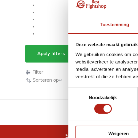
Toestemming
Deze website maakt gebruik
Producten getagd m
Apply filters
We gebruiken cookies om cont
websiteverkeer te analyseren
Producten
media, adverteren en analys
Filter
verstrekt of die ze hebben v
Sorteren op
Toestemmingsselectie
Noodzakelijk
GRATIS verzending v.a 
Weigeren
Snel antwoord op je vra