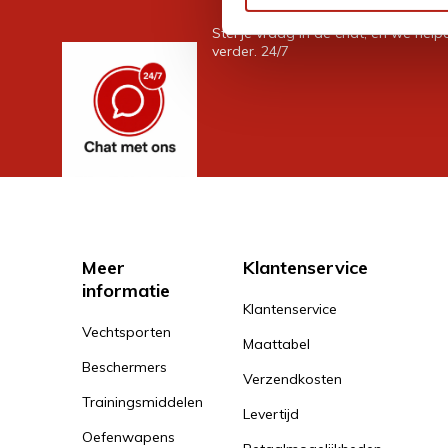
Stel je vraag in de chat, en we help
verder. 24/7
Meer
Klantenservice
informatie
Klantenservice
Vechtsporten
Maattabel
Beschermers
Verzendkosten
Trainingsmiddelen
Levertijd
Oefenwapens