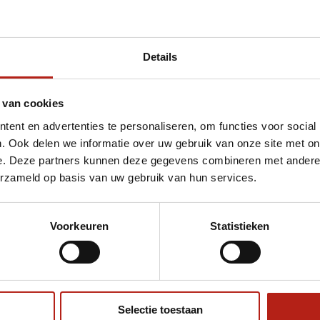
Details
 van cookies
et Anglebag/ bokszak met hoek rood/zwart
ent en advertenties te personaliseren, om functies voor social
. Ook delen we informatie over uw gebruik van onze site met on
e. Deze partners kunnen deze gegevens combineren met andere i
erzameld op basis van uw gebruik van hun services.
Voorkeuren
Statistieken
€75
Eenvoudig ruilen of retour
Selectie toestaan
ag?
Volg ons
Ontvang 