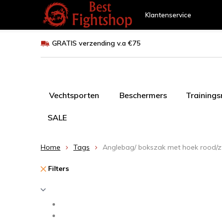
Klantenservice
GRATIS verzending v.a €75
Vechtsporten
Beschermers
Training
SALE
Home
Tags
Anglebag/ bokszak met hoek rood/
Filters