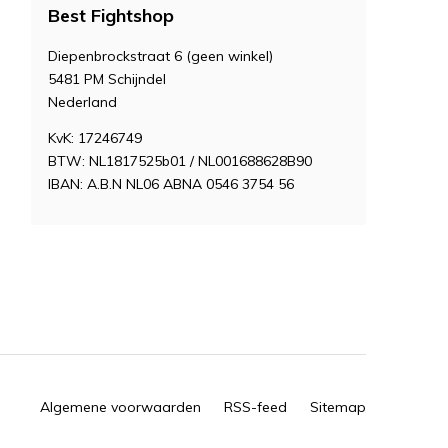
Best Fightshop
Diepenbrockstraat 6 (geen winkel)
5481 PM Schijndel
Nederland
KvK: 17246749
BTW: NL1817525b01 / NL001688628B90
IBAN: A.B.N NL06 ABNA 0546 3754 56
Algemene voorwaarden
RSS-feed
Sitemap