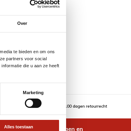
Over
 media te bieden en om ons
ze partners voor social
nformatie die u aan ze heeft
Marketing
100 dagen retourrecht
Alles toestaan
de nieuwste aanbiedingen en