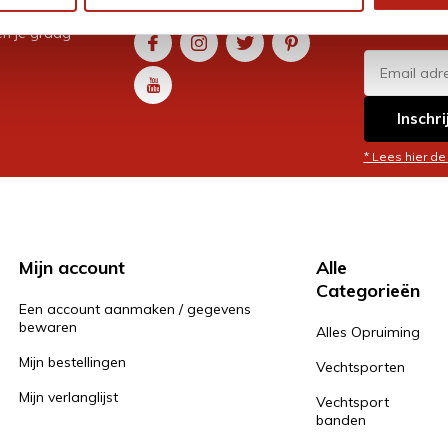
promoti
en je graag
Inschri
* Lees hier de
Mijn account
Alle
Categorieën
Een account aanmaken / gegevens
bewaren
Alles Opruiming
Mijn bestellingen
Vechtsporten
Mijn verlanglijst
Vechtsport
banden