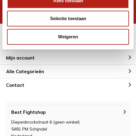
Alles toestaan
korting
* Lees hier de wettelijke beperkingen
Selectie toestaan
Meer informatie
Weigeren
Klantenservice
Mijn account
Alle Categorieën
Contact
Best Fightshop
Diepenbrockstraat 6 (geen winkel)
5481 PM Schijndel