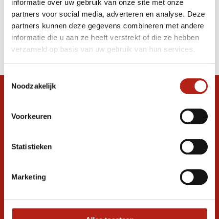
informatie over uw gebruik van onze site met onze
cm met Hoek Zwart
partners voor social media, adverteren en analyse. Deze
partners kunnen deze gegevens combineren met andere
Producten
informatie die u aan ze heeft verstrekt of die ze hebben
Filter
verzameld op basis van uw gebruik van hun services.
Sorteren op
Toestemmingsselectie
Noodzakelijk
Snel antwoord op je vraag?
Stel je vraag in de chat, en we helpen je
Voorkeuren
graag verder. 24/7
Volg ons
Statistieken
Marketing
Ontvang de nieuwste aanbiedingen en
promoties
Inschrijven voor