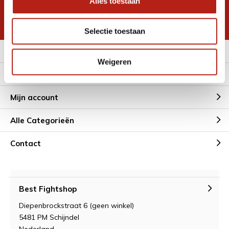
Alles toestaan
korting
* Lees hier de wettelijke beperkingen
Selectie toestaan
Meer informatie
Weigeren
Klantenservice
Mijn account
Alle Categorieën
Contact
Best Fightshop
Diepenbrockstraat 6 (geen winkel)
5481 PM Schijndel