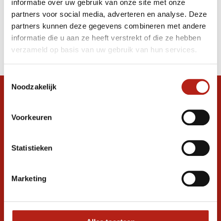
informatie over uw gebruik van onze site met onze
padding
partners voor social media, adverteren en analyse. Deze
partners kunnen deze gegevens combineren met andere
Producten
informatie die u aan ze heeft verstrekt of die ze hebben
Filter
verzameld op basis van uw gebruik van hun services.
Sorteren op
Toestemmingsselectie
Noodzakelijk
Snel antwoord op je vraag?
Stel je vraag in de chat, en we helpen je
Voorkeuren
graag verder. 24/7
Volg ons
Statistieken
Marketing
Ontvang de nieuwste aanbiedingen en
promoties
Inschrijven voor