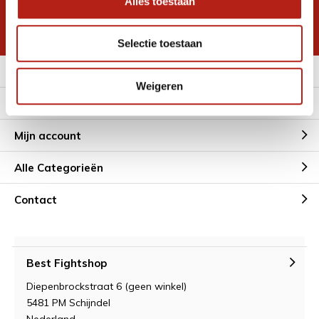
Alles toestaan
korting
* Lees hier de wettelijke beperkingen
Selectie toestaan
Meer informatie
Weigeren
Klantenservice
Mijn account
Alle Categorieën
Contact
Best Fightshop
Diepenbrockstraat 6 (geen winkel)
5481 PM Schijndel