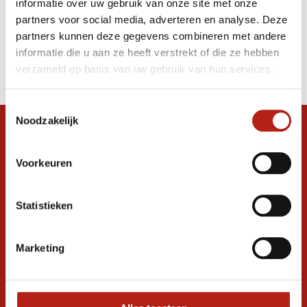
informatie over uw gebruik van onze site met onze
Rood/Wit Extra Small
partners voor social media, adverteren en analyse. Deze
partners kunnen deze gegevens combineren met andere
Producten
informatie die u aan ze heeft verstrekt of die ze hebben
Filter
verzameld op basis van uw gebruik van hun services.
Sorteren op
Toestemmingsselectie
Noodzakelijk
Snel antwoord op je vraag?
Stel je vraag in de chat, en we helpen je
Voorkeuren
graag verder. 24/7
Volg ons
Statistieken
Marketing
Ontvang de nieuwste aanbiedingen en
promoties
Inschrijven voor