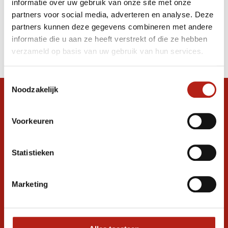
informatie over uw gebruik van onze site met onze
Lightweight Rood/Wit
partners voor social media, adverteren en analyse. Deze
partners kunnen deze gegevens combineren met andere
Producten
informatie die u aan ze heeft verstrekt of die ze hebben
Filter
verzameld op basis van uw gebruik van hun services.
Sorteren op
Toestemmingsselectie
Noodzakelijk
Snel antwoord op je vraag?
Stel je vraag in de chat, en we helpen je
Voorkeuren
graag verder. 24/7
Volg ons
Statistieken
Marketing
Ontvang de nieuwste aanbiedingen en
promoties
Inschrijven voor