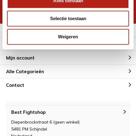
Alles toestaan
korting
* Lees hier de wettelijke beperkingen
Selectie toestaan
Meer informatie
Weigeren
Klantenservice
Mijn account
Alle Categorieën
Contact
Best Fightshop
Diepenbrockstraat 6 (geen winkel)
5481 PM Schijndel