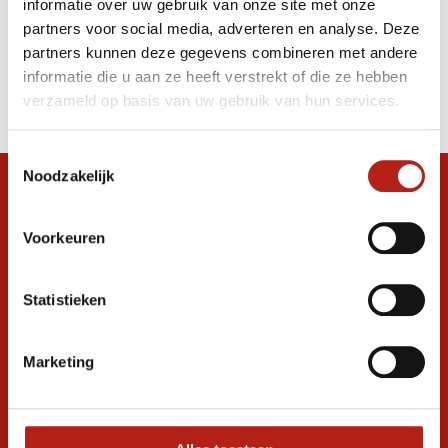
informatie over uw gebruik van onze site met onze
Blauw
partners voor social media, adverteren en analyse. Deze
partners kunnen deze gegevens combineren met andere
Producten
informatie die u aan ze heeft verstrekt of die ze hebben
Filter
verzameld op basis van uw gebruik van hun services.
Sorteren op
Toestemmingsselectie
Noodzakelijk
Snel antwoord op je vraag?
Stel je vraag in de chat, en we helpen je
Voorkeuren
graag verder. 24/7
Volg ons
Statistieken
Marketing
Ontvang de nieuwste aanbiedingen en
promoties
Inschrijven voor