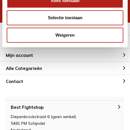
Alles toestaan
korting
* Lees hier de wettelijke beperkingen
Selectie toestaan
Meer informatie
Weigeren
Klantenservice
Mijn account
Alle Categorieën
Contact
Best Fightshop
Diepenbrockstraat 6 (geen winkel)
5481 PM Schijndel