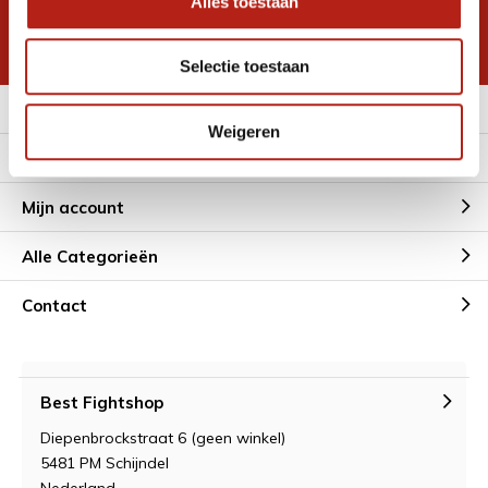
Alles toestaan
korting
* Lees hier de wettelijke beperkingen
Selectie toestaan
Meer informatie
Weigeren
Klantenservice
Mijn account
Alle Categorieën
Contact
Best Fightshop
Diepenbrockstraat 6 (geen winkel)
5481 PM Schijndel