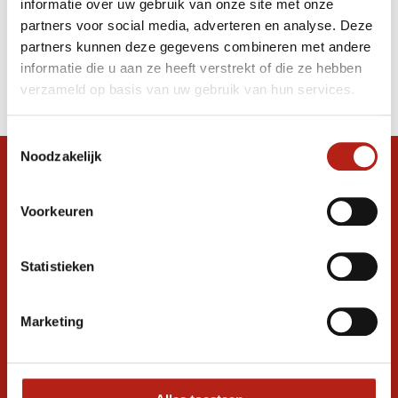
informatie over uw gebruik van onze site met onze
Blauw/Wit
partners voor social media, adverteren en analyse. Deze
partners kunnen deze gegevens combineren met andere
Producten
informatie die u aan ze heeft verstrekt of die ze hebben
Filter
verzameld op basis van uw gebruik van hun services.
Sorteren op
Toestemmingsselectie
Noodzakelijk
Snel antwoord op je vraag?
Stel je vraag in de chat, en we helpen je
Voorkeuren
graag verder. 24/7
Volg ons
Statistieken
Marketing
Ontvang de nieuwste aanbiedingen en
promoties
Inschrijven voor