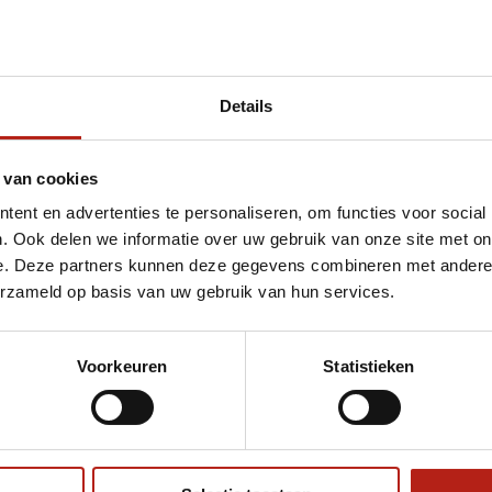
Details
et Amateur boks hemd rood/wit
 van cookies
ent en advertenties te personaliseren, om functies voor social
. Ook delen we informatie over uw gebruik van onze site met on
e. Deze partners kunnen deze gegevens combineren met andere i
erzameld op basis van uw gebruik van hun services.
Voorkeuren
Statistieken
€75
Eenvoudig ruilen of retour
ag?
Volg ons
Ontvang 