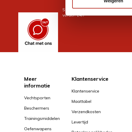
Weigeren
Stel je vraag in de chat, en we help
verder. 24/7
Meer
Klantenservice
informatie
Klantenservice
Vechtsporten
Maattabel
Beschermers
Verzendkosten
Trainingsmiddelen
Levertijd
Oefenwapens