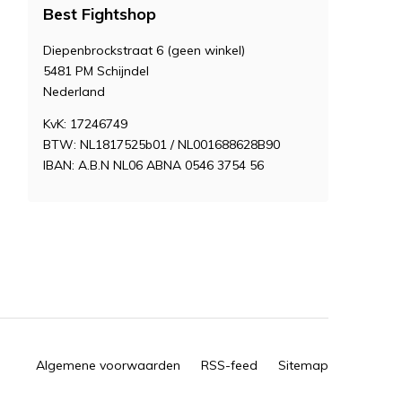
Best Fightshop
Diepenbrockstraat 6 (geen winkel)
5481 PM Schijndel
Nederland
KvK: 17246749
BTW: NL1817525b01 / NL001688628B90
IBAN: A.B.N NL06 ABNA 0546 3754 56
Algemene voorwaarden
RSS-feed
Sitemap