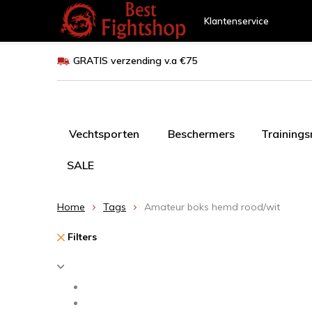
Klantenservice
GRATIS verzending v.a €75
Vechtsporten
Beschermers
Training
SALE
Home
Tags
Amateur boks hemd rood/wit
Filters