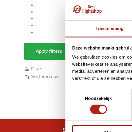
Toestemming
Producten getagd m
Deze website maakt gebruik
Apply filters
We gebruiken cookies om cont
Producten
websiteverkeer te analyseren
Filter
media, adverteren en analys
Sorteren op
verstrekt of die ze hebben v
Toestemmingsselectie
Noodzakelijk
GRATIS verzending v.a 
Snel antwoord op je vra