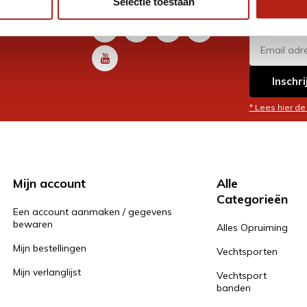
Selectie toestaan
promoti
en je graag
Inschri
* Lees hier de
Mijn account
Alle
Categorieën
Een account aanmaken / gegevens
bewaren
Alles Opruiming
Mijn bestellingen
Vechtsporten
Mijn verlanglijst
Vechtsport
banden