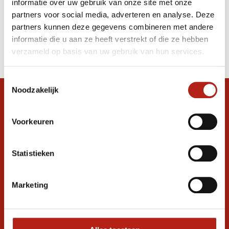
informatie over uw gebruik van onze site met onze
waaier
partners voor social media, adverteren en analyse. Deze
partners kunnen deze gegevens combineren met andere
Producten
informatie die u aan ze heeft verstrekt of die ze hebben
Filter
verzameld op basis van uw gebruik van hun services.
Sorteren op
Toestemmingsselectie
Noodzakelijk
Snel antwoord op je vraag?
Stel je vraag in de chat, en we helpen je
Voorkeuren
graag verder. 24/7
Volg ons
Statistieken
Marketing
Ontvang de nieuwste aanbiedingen en
promoties
Inschrijven voor