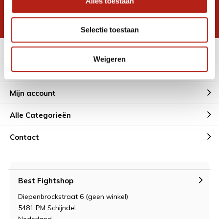
Alles toestaan
korting
* Lees hier de wettelijke beperkingen
Selectie toestaan
Meer informatie
Weigeren
Klantenservice
Mijn account
Alle Categorieën
Contact
Best Fightshop
Diepenbrockstraat 6 (geen winkel)
5481 PM Schijndel