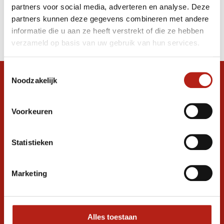
partners voor social media, adverteren en analyse. Deze
Producten
partners kunnen deze gegevens combineren met andere
informatie die u aan ze heeft verstrekt of die ze hebben
Filter
verzameld op basis van uw gebruik van hun services.
Sorteren op
Toestemmingsselectie
Noodzakelijk
Snel antwoord op je vraag?
Stel je vraag in de chat, en we helpen je
graag verder. 24/7
Voorkeuren
Volg ons
Statistieken
Marketing
Ontvang de nieuwste aanbiedingen en
promoties
Inschrijven voor
korting
Alles toestaan