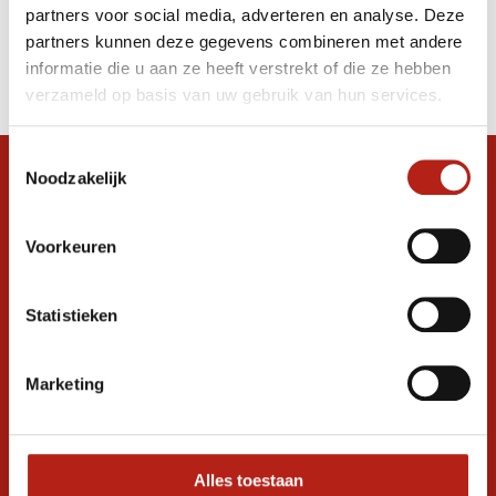
partners voor social media, adverteren en analyse. Deze
Producten
partners kunnen deze gegevens combineren met andere
informatie die u aan ze heeft verstrekt of die ze hebben
Filter
verzameld op basis van uw gebruik van hun services.
Sorteren op
Toestemmingsselectie
Noodzakelijk
Snel antwoord op je vraag?
Stel je vraag in de chat, en we helpen je
graag verder. 24/7
Voorkeuren
Volg ons
Statistieken
Marketing
Ontvang de nieuwste aanbiedingen en
promoties
Inschrijven voor
korting
Alles toestaan