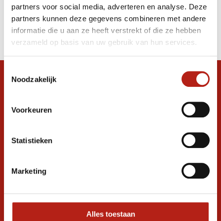
partners voor social media, adverteren en analyse. Deze
Producten
partners kunnen deze gegevens combineren met andere
informatie die u aan ze heeft verstrekt of die ze hebben
Filter
verzameld op basis van uw gebruik van hun services.
Sorteren op
Toestemmingsselectie
Noodzakelijk
Snel antwoord op je vraag?
Stel je vraag in de chat, en we helpen je
graag verder. 24/7
Voorkeuren
Volg ons
Statistieken
Marketing
Ontvang de nieuwste aanbiedingen en
promoties
Inschrijven voor
korting
Alles toestaan