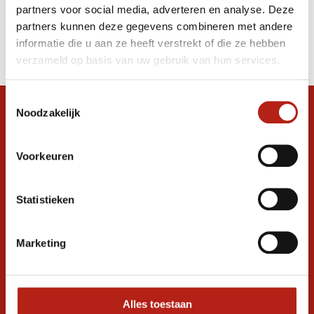
partners voor social media, adverteren en analyse. Deze
Producten
partners kunnen deze gegevens combineren met andere
informatie die u aan ze heeft verstrekt of die ze hebben
Filter
verzameld op basis van uw gebruik van hun services.
Sorteren op
Toestemmingsselectie
Noodzakelijk
Snel antwoord op je vraag?
Stel je vraag in de chat, en we helpen je
graag verder. 24/7
Voorkeuren
Volg ons
Statistieken
Marketing
Ontvang de nieuwste aanbiedingen en
promoties
Inschrijven voor
korting
Alles toestaan