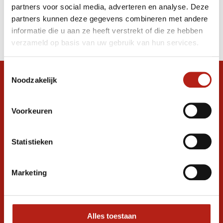
partners voor social media, adverteren en analyse. Deze
Producten
partners kunnen deze gegevens combineren met andere
informatie die u aan ze heeft verstrekt of die ze hebben
Filter
verzameld op basis van uw gebruik van hun services.
Sorteren op
Toestemmingsselectie
Noodzakelijk
Snel antwoord op je vraag?
Stel je vraag in de chat, en we helpen je
graag verder. 24/7
Voorkeuren
Volg ons
Statistieken
Marketing
Ontvang de nieuwste aanbiedingen en
promoties
Inschrijven voor
korting
Alles toestaan