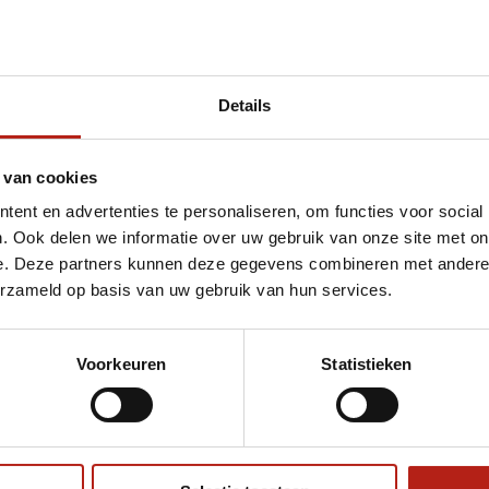
Details
et Aikidopak
 van cookies
ent en advertenties te personaliseren, om functies voor social
. Ook delen we informatie over uw gebruik van onze site met on
e. Deze partners kunnen deze gegevens combineren met andere i
erzameld op basis van uw gebruik van hun services.
Voorkeuren
Statistieken
€75
Eenvoudig ruilen of retour
ag?
Volg ons
Ontvang 