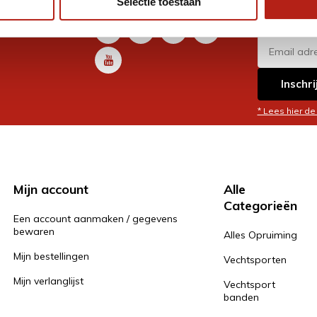
Selectie toestaan
promoti
en je graag
Inschri
* Lees hier de
Mijn account
Alle
Categorieën
Een account aanmaken / gegevens
bewaren
Alles Opruiming
Mijn bestellingen
Vechtsporten
Mijn verlanglijst
Vechtsport
banden