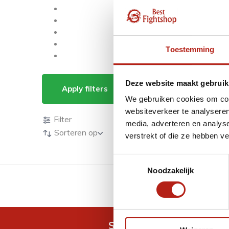
Toestemming
Producten getagd m
Deze website maakt gebruik
Apply filters
We gebruiken cookies om cont
Producten
websiteverkeer te analyseren
Filter
media, adverteren en analys
Sorteren op
verstrekt of die ze hebben v
Toestemmingsselectie
Noodzakelijk
GRATIS verzending v.a 
Snel antwoord op je vra