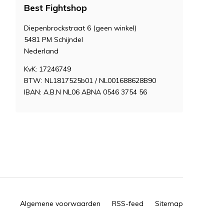
Best Fightshop
Diepenbrockstraat 6 (geen winkel)
5481 PM Schijndel
Nederland
KvK: 17246749
BTW: NL1817525b01 / NL001688628B90
IBAN: A.B.N NL06 ABNA 0546 3754 56
Algemene voorwaarden
RSS-feed
Sitemap