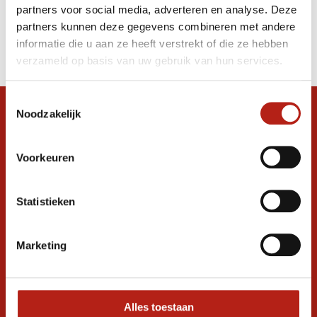
partners voor social media, adverteren en analyse. Deze
Producten
partners kunnen deze gegevens combineren met andere
informatie die u aan ze heeft verstrekt of die ze hebben
Filter
verzameld op basis van uw gebruik van hun services.
Sorteren op
Toestemmingsselectie
Noodzakelijk
Snel antwoord op je vraag?
Stel je vraag in de chat, en we helpen je
graag verder. 24/7
Voorkeuren
Volg ons
Statistieken
Marketing
Ontvang de nieuwste aanbiedingen en
promoties
Inschrijven voor
korting
Alles toestaan