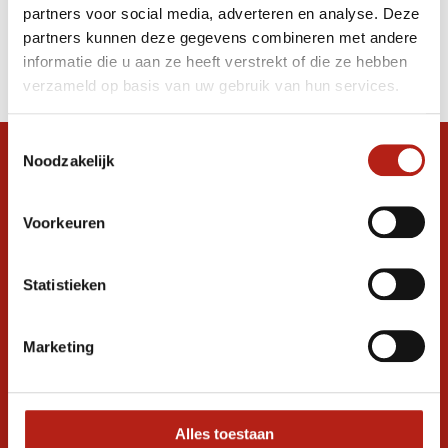
partners voor social media, adverteren en analyse. Deze
Producten
partners kunnen deze gegevens combineren met andere
informatie die u aan ze heeft verstrekt of die ze hebben
Filter
verzameld op basis van uw gebruik van hun services.
Sorteren op
Toestemmingsselectie
Noodzakelijk
Snel antwoord op je vraag?
Stel je vraag in de chat, en we helpen je
graag verder. 24/7
Voorkeuren
Volg ons
Statistieken
Marketing
Ontvang de nieuwste aanbiedingen en
promoties
Inschrijven voor
korting
Alles toestaan