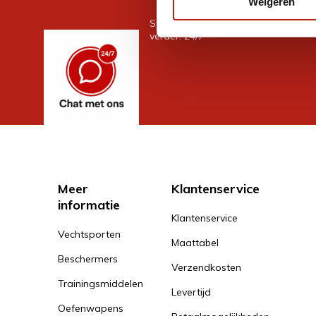
Weigeren
Stel je vraag in de chat, en we help
verder. 24/7
Meer
Klantenservice
informatie
Klantenservice
Vechtsporten
Maattabel
Beschermers
Verzendkosten
Trainingsmiddelen
Levertijd
Oefenwapens