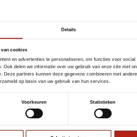
Details
et AIBA
 van cookies
ent en advertenties te personaliseren, om functies voor social
. Ook delen we informatie over uw gebruik van onze site met on
e. Deze partners kunnen deze gegevens combineren met andere i
erzameld op basis van uw gebruik van hun services.
Voorkeuren
Statistieken
€75
Eenvoudig ruilen of retour
ag?
Volg ons
Ontvang 