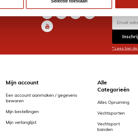
Selectie toestaan
promoti
en je graag
Inschri
* Lees hier de
Mijn account
Alle
Categorieën
Een account aanmaken / gegevens
bewaren
Alles Opruiming
Mijn bestellingen
Vechtsporten
Mijn verlanglijst
Vechtsport
banden