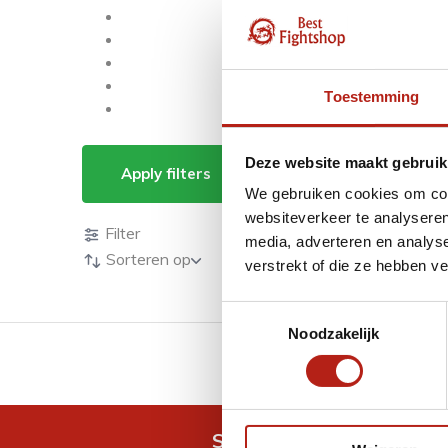
Toestemming
Producten getagd m
Deze website maakt gebruik
Apply filters
We gebruiken cookies om cont
Producten
websiteverkeer te analyseren
Filter
media, adverteren en analys
Sorteren op
verstrekt of die ze hebben v
Toestemmingsselectie
Noodzakelijk
GRATIS verzending v.a 
Snel antwoord op je vra