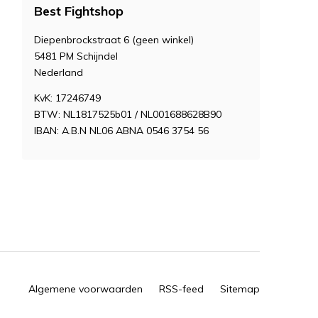
Best Fightshop
Diepenbrockstraat 6 (geen winkel)
5481 PM Schijndel
Nederland
KvK: 17246749
BTW: NL1817525b01 / NL001688628B90
IBAN: A.B.N NL06 ABNA 0546 3754 56
Algemene voorwaarden
RSS-feed
Sitemap