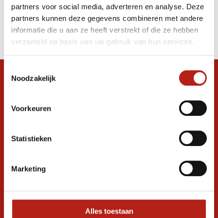
partners voor social media, adverteren en analyse. Deze
Producten
partners kunnen deze gegevens combineren met andere
informatie die u aan ze heeft verstrekt of die ze hebben
Filter
verzameld op basis van uw gebruik van hun services.
Sorteren op
Toestemmingsselectie
Noodzakelijk
Snel antwoord op je vraag?
Stel je vraag in de chat, en we helpen je
graag verder. 24/7
Voorkeuren
Volg ons
Statistieken
Marketing
Ontvang de nieuwste aanbiedingen en
promoties
Inschrijven voor
korting
Alles toestaan