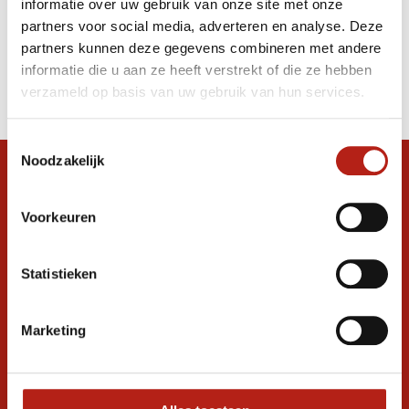
informatie over uw gebruik van onze site met onze
12 oz rood
partners voor social media, adverteren en analyse. Deze
partners kunnen deze gegevens combineren met andere
Producten
informatie die u aan ze heeft verstrekt of die ze hebben
Filter
verzameld op basis van uw gebruik van hun services.
Sorteren op
Toestemmingsselectie
Noodzakelijk
Snel antwoord op je vraag?
Stel je vraag in de chat, en we helpen je
Voorkeuren
graag verder. 24/7
Volg ons
Statistieken
Marketing
Ontvang de nieuwste aanbiedingen en
promoties
Inschrijven voor