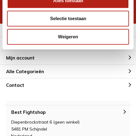
Alles toestaan
korting
* Lees hier de wettelijke beperkingen
Selectie toestaan
Meer informatie
Weigeren
Klantenservice
Mijn account
Alle Categorieën
Contact
Best Fightshop
Diepenbrockstraat 6 (geen winkel)
5481 PM Schijndel