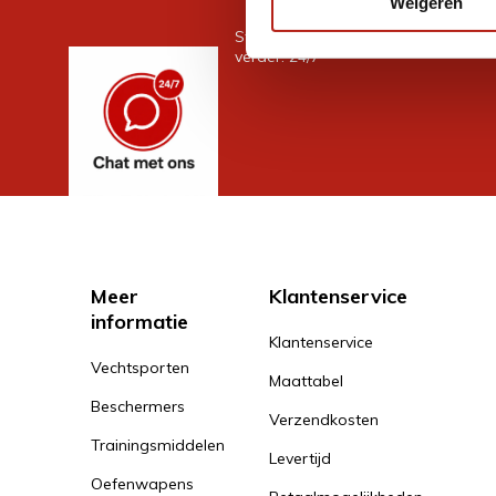
Weigeren
Stel je vraag in de chat, en we help
verder. 24/7
Meer
Klantenservice
informatie
Klantenservice
Vechtsporten
Maattabel
Beschermers
Verzendkosten
Trainingsmiddelen
Levertijd
Oefenwapens