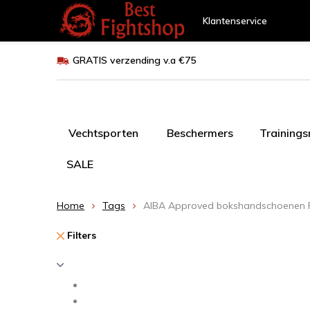
Klantenservice
GRATIS verzending v.a €75
Vechtsporten
Beschermers
Training
SALE
Home
Tags
AIBA Approved bokshandschoenen
Filters