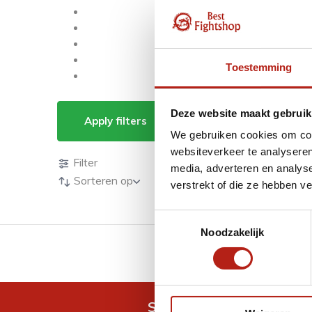
Toestemming
Producten getagd m
Deze website maakt gebruik
Apply filters
We gebruiken cookies om cont
Producten
websiteverkeer te analyseren
Filter
media, adverteren en analys
Sorteren op
verstrekt of die ze hebben v
Toestemmingsselectie
Noodzakelijk
GRATIS verzending v.a 
Snel antwoord op je vra