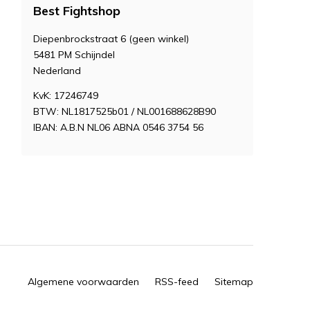
Best Fightshop
Diepenbrockstraat 6 (geen winkel)
5481 PM Schijndel
Nederland
KvK: 17246749
BTW: NL1817525b01 / NL001688628B90
IBAN: A.B.N NL06 ABNA 0546 3754 56
Algemene voorwaarden
RSS-feed
Sitemap