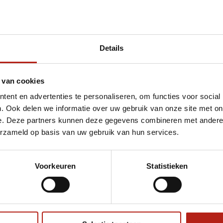
Details
et AIBA Approved bokshandschoenen Rood 12
 van cookies
ent en advertenties te personaliseren, om functies voor social
. Ook delen we informatie over uw gebruik van onze site met on
e. Deze partners kunnen deze gegevens combineren met andere i
erzameld op basis van uw gebruik van hun services.
Voorkeuren
Statistieken
€75
Eenvoudig ruilen of retour
ag?
Volg ons
Ontvang 