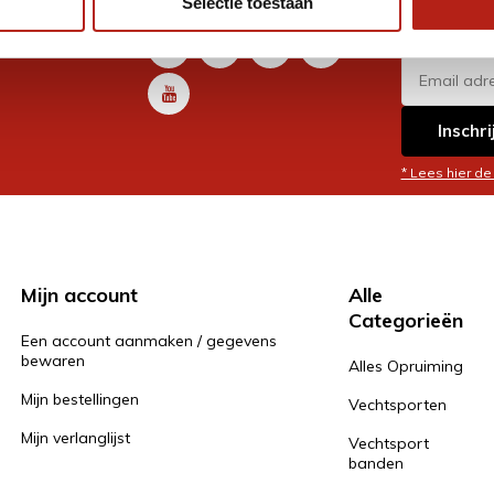
Selectie toestaan
promoti
en je graag
Inschri
* Lees hier de
Mijn account
Alle
Categorieën
Een account aanmaken / gegevens
bewaren
Alles Opruiming
Mijn bestellingen
Vechtsporten
Mijn verlanglijst
Vechtsport
banden