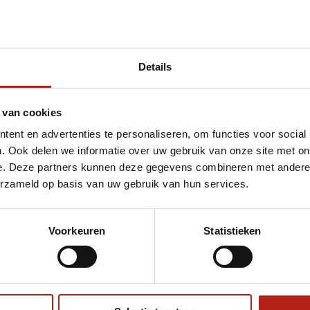
Details
et AIBA Amateur bokshandschoenen PU Rood 
 van cookies
ent en advertenties te personaliseren, om functies voor social
. Ook delen we informatie over uw gebruik van onze site met on
e. Deze partners kunnen deze gegevens combineren met andere i
erzameld op basis van uw gebruik van hun services.
Voorkeuren
Statistieken
€75
Eenvoudig ruilen of retour
ag?
Volg ons
Ontvang 