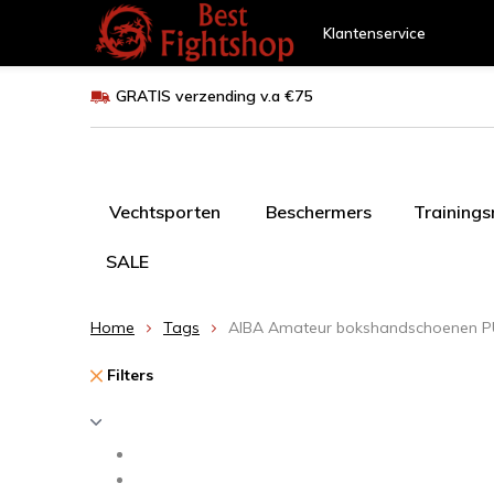
Klantenservice
GRATIS verzending v.a €75
Vechtsporten
Beschermers
Training
SALE
Home
Tags
AIBA Amateur bokshandschoenen P
Filters