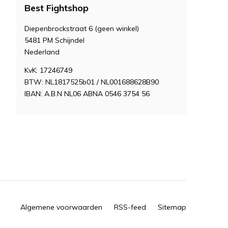
Best Fightshop
Diepenbrockstraat 6 (geen winkel)
5481 PM Schijndel
Nederland
KvK: 17246749
BTW: NL1817525b01 / NL001688628B90
IBAN: A.B.N NL06 ABNA 0546 3754 56
Algemene voorwaarden
RSS-feed
Sitemap