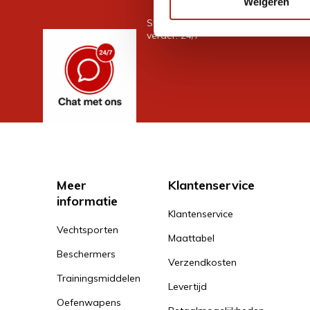
Weigeren
Stel je vraag in de chat, en we help
verder. 24/7
Meer
Klantenservice
informatie
Klantenservice
Vechtsporten
Maattabel
Beschermers
Verzendkosten
Trainingsmiddelen
Levertijd
Oefenwapens