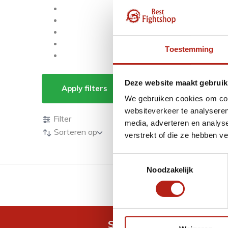
Toestemming
Producten getagd m
Deze website maakt gebruik
Apply filters
We gebruiken cookies om cont
Producten
websiteverkeer te analyseren
Filter
media, adverteren en analys
Sorteren op
verstrekt of die ze hebben v
Toestemmingsselectie
Noodzakelijk
GRATIS verzending v.a 
Snel antwoord op je vra