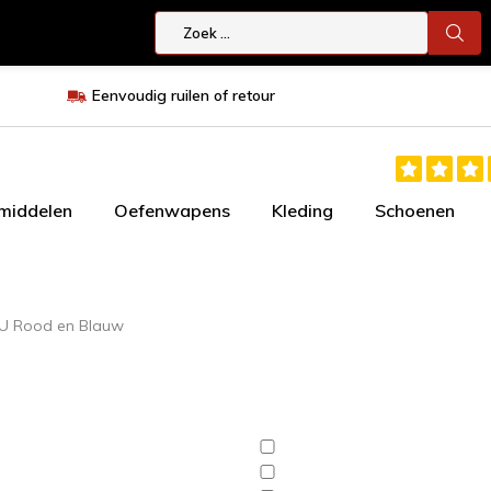
Eenvoudig ruilen of retour
smiddelen
Oefenwapens
Kleding
Schoenen
U Rood en Blauw