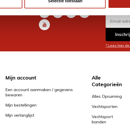
Selectie toestaan
promoti
en je graag
Inschri
* Lees hier de
Mijn account
Alle
Categorieën
Een account aanmaken / gegevens
bewaren
Alles Opruiming
Mijn bestellingen
Vechtsporten
Mijn verlanglijst
Vechtsport
banden