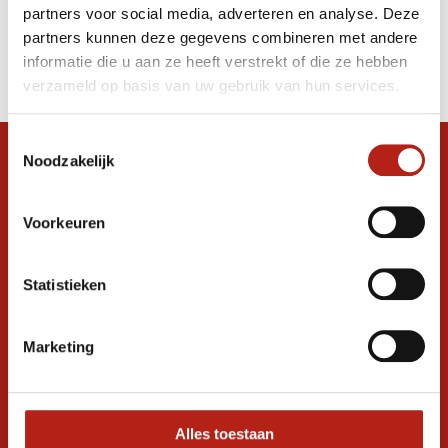
partners voor social media, adverteren en analyse. Deze
Producten
partners kunnen deze gegevens combineren met andere
informatie die u aan ze heeft verstrekt of die ze hebben
Filter
verzameld op basis van uw gebruik van hun services.
Sorteren op
Toestemmingsselectie
Noodzakelijk
Snel antwoord op je vraag?
Stel je vraag in de chat, en we helpen je
graag verder. 24/7
Voorkeuren
Volg ons
Statistieken
Marketing
Ontvang de nieuwste aanbiedingen en
promoties
Inschrijven voor
korting
Alles toestaan