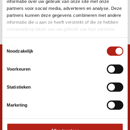
informatie over uw gebruik van onze site met onze
wreef beschermers
partners voor social media, adverteren en analyse. Deze
partners kunnen deze gegevens combineren met andere
Producten
informatie die u aan ze heeft verstrekt of die ze hebben
Filter
verzameld op basis van uw gebruik van hun services.
Sorteren op
Toestemmingsselectie
Noodzakelijk
Snel antwoord op je vraag?
Stel je vraag in de chat, en we helpen je
Voorkeuren
graag verder. 24/7
Volg ons
Statistieken
Marketing
Ontvang de nieuwste aanbiedingen en
promoties
Inschrijven voor