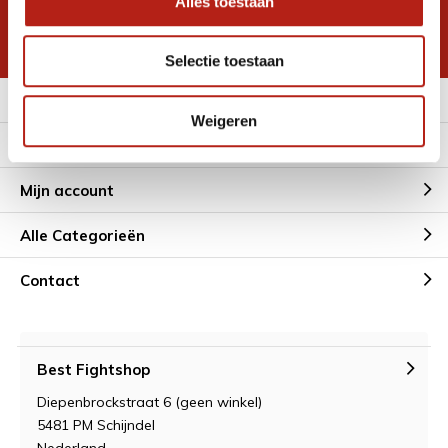
Alles toestaan
korting
* Lees hier de wettelijke beperkingen
Selectie toestaan
Meer informatie
Weigeren
Klantenservice
Mijn account
Alle Categorieën
Contact
Best Fightshop
Diepenbrockstraat 6 (geen winkel)
5481 PM Schijndel