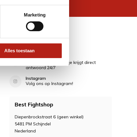
 wettelijke beperkingen
Marketing
Contact
Alles toestaan
Vragen?
Stel ze in de Chat en je krijgt direct
antwoord 24/7
Instagram
Volg ons op Instagram!
Best Fightshop
Diepenbrockstraat 6 (geen winkel)
5481 PM Schijndel
Nederland