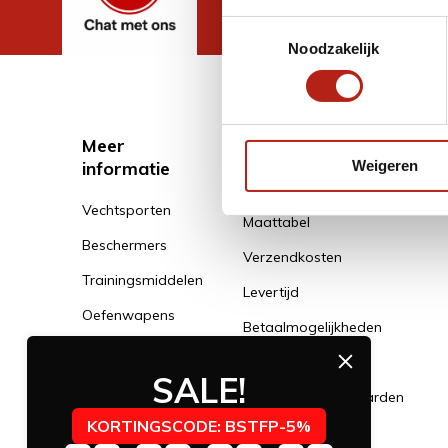
Toestemmingsselectie
Noodzakelijk
Meer
Klantenservice
informatie
Weigeren
Klantenservice
Vechtsporten
Maattabel
Beschermers
Verzendkosten
Trainingsmiddelen
Levertijd
Oefenwapens
Betaalmogelijkheden
Kleding
Klachtenservice
SALE!
Schoenen
Algemene voorwaarden
Banden
KORTINGSCODE: BSTFP-5%
Privacy Policy