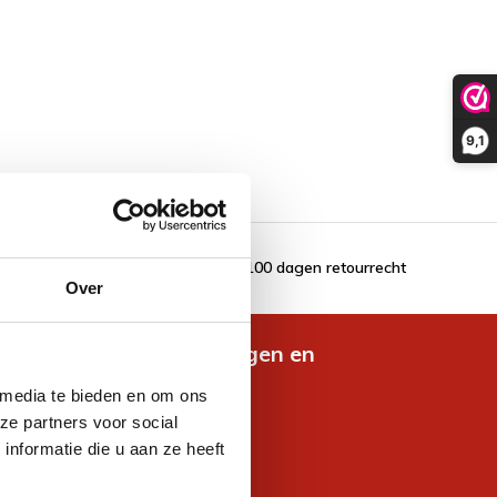
9,1
100 dagen retourrecht
Over
de nieuwste aanbiedingen en
es
 media te bieden en om ons
ze partners voor social
nformatie die u aan ze heeft
jven voor korting