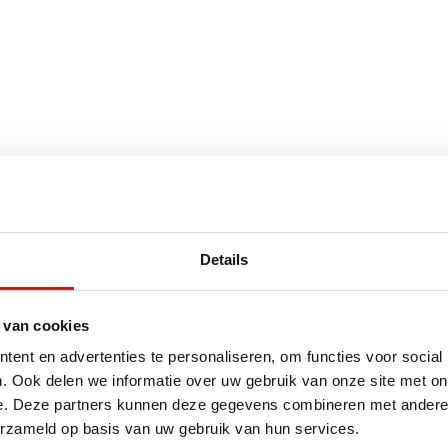
€75
Eenvoudig ruilen of retour
Details
ag?
Volg ons
Ontvang 
 van cookies
promoti
ent en advertenties te personaliseren, om functies voor social
en je graag
. Ook delen we informatie over uw gebruik van onze site met on
e. Deze partners kunnen deze gegevens combineren met andere i
erzameld op basis van uw gebruik van hun services.
Inschri