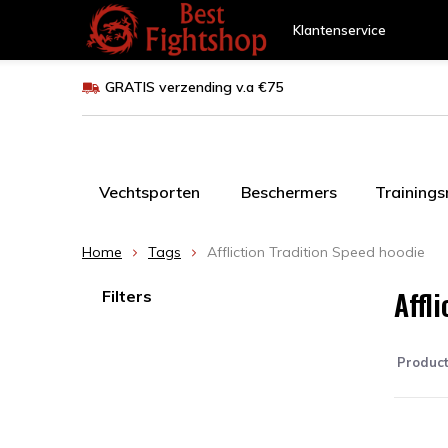
Klantenservice
GRATIS verzending v.a €75
Vechtsporten
Beschermers
Training
Home
Tags
Affliction Tradition Speed hoodie
Affl
Filters
Produc