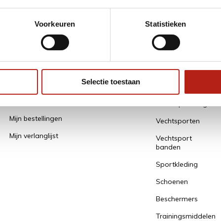
* Lees hier de
Voorkeuren
Statistieken
Mijn account
Alle
Categorieën
Selectie toestaan
Een account aanmaken / gegevens
bewaren
Alles Opruiming
Mijn bestellingen
Vechtsporten
Mijn verlanglijst
Vechtsport
banden
Sportkleding
Schoenen
Beschermers
Trainingsmiddelen