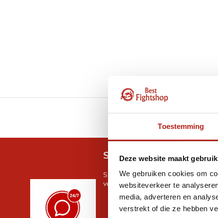
GRATIS verzending v.a 
Toestemming
Snel antwoord op je vra
Deze website maakt gebruik
We gebruiken cookies om cont
Stel je vraag in de chat, en we help
verder. 24/7
websiteverkeer te analyseren
media, adverteren en analys
verstrekt of die ze hebben v