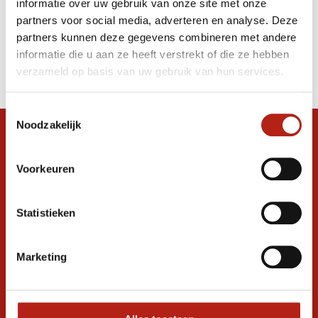
informatie over uw gebruik van onze site met onze
Stitch T-Shirt
partners voor social media, adverteren en analyse. Deze
partners kunnen deze gegevens combineren met andere
Producten
informatie die u aan ze heeft verstrekt of die ze hebben
Filter
verzameld op basis van uw gebruik van hun services.
Sorteren op
Toestemmingsselectie
Noodzakelijk
Snel antwoord op je vraag?
Stel je vraag in de chat, en we helpen je
Voorkeuren
graag verder. 24/7
Volg ons
Statistieken
Marketing
Ontvang de nieuwste aanbiedingen en
promoties
Inschrijven voor