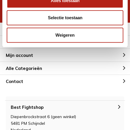
Alles toestaan
korting
* Lees hier de wettelijke beperkingen
Selectie toestaan
Meer informatie
Weigeren
Klantenservice
Mijn account
Alle Categorieën
Contact
Best Fightshop
Diepenbrockstraat 6 (geen winkel)
5481 PM Schijndel