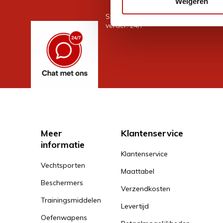
Weigeren
Stel je vraag in de chat, en we help
verder. 24/7
Meer
Klantenservice
informatie
Klantenservice
Vechtsporten
Maattabel
Beschermers
Verzendkosten
Trainingsmiddelen
Levertijd
Oefenwapens