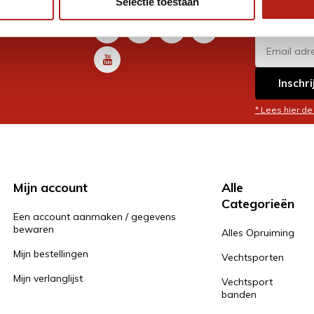
Selectie toestaan
promoti
en je graag
Inschri
* Lees hier de
Mijn account
Alle
Categorieën
Een account aanmaken / gegevens
bewaren
Alles Opruiming
Mijn bestellingen
Vechtsporten
Mijn verlanglijst
Vechtsport
banden