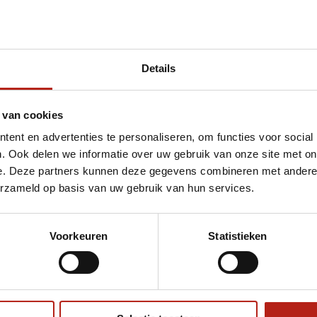
Details
t Affliction Goldberg T-Shirt
 van cookies
ent en advertenties te personaliseren, om functies voor social
. Ook delen we informatie over uw gebruik van onze site met on
e. Deze partners kunnen deze gegevens combineren met andere i
erzameld op basis van uw gebruik van hun services.
Voorkeuren
Statistieken
€75
Eenvoudig ruilen of retour
ag?
Volg ons
Ontvang 