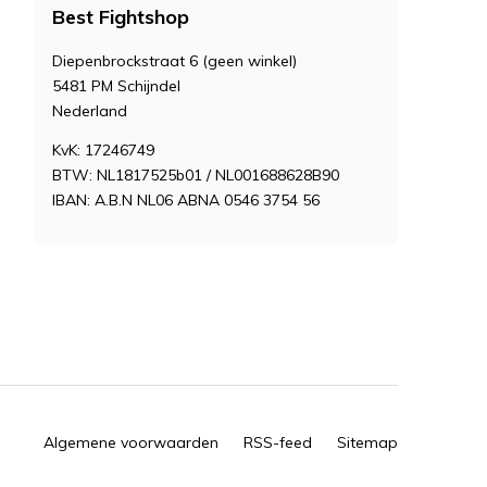
Best Fightshop
Diepenbrockstraat 6 (geen winkel)
5481 PM Schijndel
Nederland
KvK: 17246749
BTW: NL1817525b01 / NL001688628B90
IBAN: A.B.N NL06 ABNA 0546 3754 56
Algemene voorwaarden
RSS-feed
Sitemap