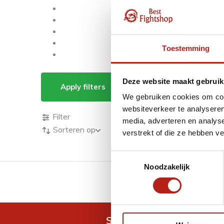
Toestemming
Producten getagd me
Deze website maakt gebruik
Apply filters
We gebruiken cookies om cont
Producten
websiteverkeer te analyseren
Filter
media, adverteren en analys
Sorteren op
verstrekt of die ze hebben v
Toestemmingsselectie
Noodzakelijk
GRATIS verzending v.a 
Snel antwoord op je vra