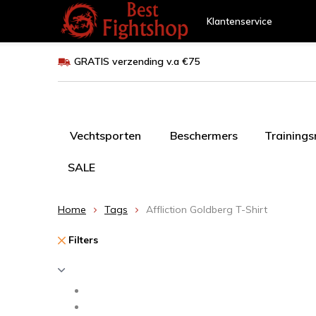
Klantenservice
GRATIS verzending v.a €75
Vechtsporten
Beschermers
Training
SALE
Home
Tags
Affliction Goldberg T-Shirt
Filters